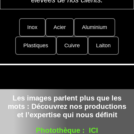
Inox
Acier
Aluminium
Plastiques
Cuivre
Laiton
Les images parlent plus que les
mots : Découvrez nos productions
et l’expertise qui nous définit
Photothèque : ICI