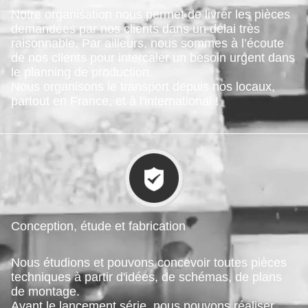
Notre organisation nous permet de livrer les pièces
demandées par nos clients dans un délai très
raisonnable. Par ailleurs, nous sommes à l’écoute
de nos clients pour intercaler un besoin urgent dans
le planning de production.
Nous organisons le transport depuis nos locaux,
partout en France, et à l'international !
Conception, étude et fabrication
Nous étudions et pouvons concevoir toutes pièces
techniques à partir d'idées, de schémas, de plans
de montage.
Avant le lancement série, nous pouvons réaliser